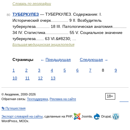
Словарь по географии
ТУБЕРКУЛЕЗ
— ТУБЕРКУЛЕЗ. Содержание: I.
80
Исторический очерк............... 9 II. Возбудитель
туберкулеза............ 18 III. Патологическая анатомия............
34 IV. Статистика.................... 55 V. Социальное значение
туберкулеза....... 63 VІ.&#8230; …
Большая медицинская энциклопедия
Страницы
←
Предыдущая
Следующая
→
1
2
3
4
5
6
7
8
9
10
11
12
13
© Академик, 2000-2026
18+
Обратная связь:
Техподдержка
,
Реклама на сайте
👣 Путешествия
Экспорт словарей на сайты
, сделанные на PHP,
Joomla,
Drupal,
WordPress, MODx.